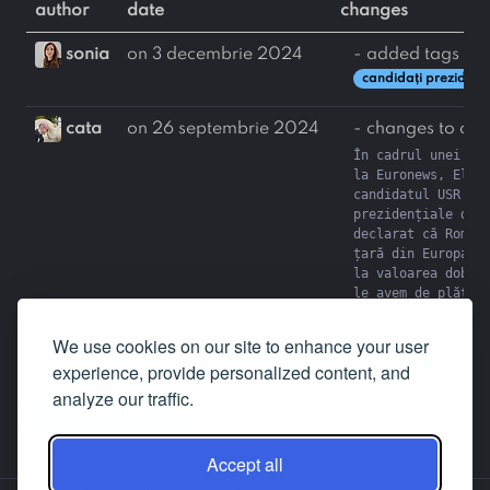
author
date
changes
sonia
on 3 decembrie 2024
- added tags
candidați prezidenți
cata
on 26 septembrie 2024
- changes to con
În cadrul unei em
la Euronews, Elena
candidatul USR la 
prezidențiale din 
declarat că Români
țară din Europa, d
la valoarea dobânz
le avem de plătit
2 identical l
We use cookies on our site to enhance your user
experience, provide personalized content, and
analyze our traffic.
back to statement
Accept all