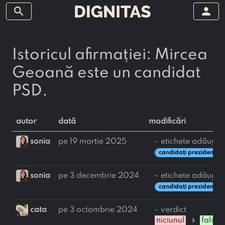
search
person
Istoricul afirmației: Mircea
Geoană este un candidat
PSD.
autor
dată
modificări
sonia
pe 19 martie 2025
- etichete adăugat
candidați prezidenția
sonia
pe 3 decembrie 2024
- etichete adăugat
candidați prezidențial
cata
pe 3 octombrie 2024
- verdict
chevron_right
niciunul
falsă