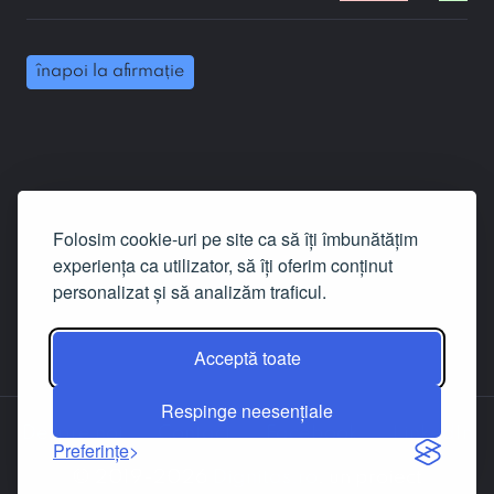
înapoi la afirmație
Folosim cookie-uri pe site ca să îți îmbunătățim
experiența ca utilizator, să îți oferim conținut
personalizat și să analizăm traficul.
Acceptă toate
Respinge neesențiale
Despre noi
Contact
Facebook
LinkedIn
Preferințe
© 2019-2026
Dignitas.ro
, un proiect