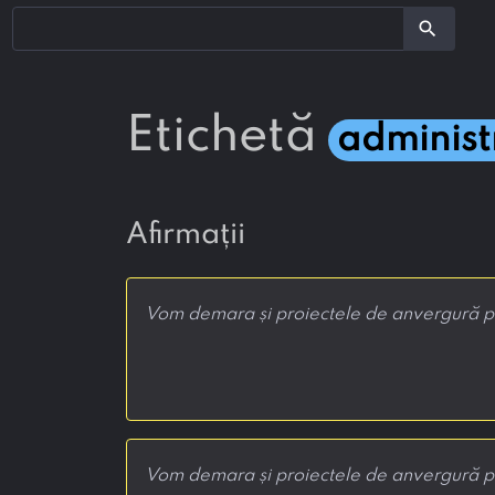
search
etichetă
administ
afirmații
Vom demara și proiectele de anvergură pe 
Vom demara și proiectele de anvergură pe