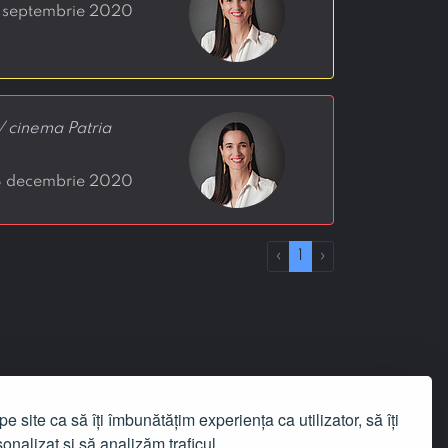
3 septembrie 2020
/ cinema Patria
8 decembrie 2020
‹
1
›
e site ca să îți îmbunătățim experiența ca utilizator, să îți
onalizat și să analizăm traficul.