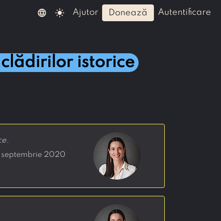
language
light_mode
ajutor
autentificare
donează
lădirilor istorice
ce.
3 septembrie 2020