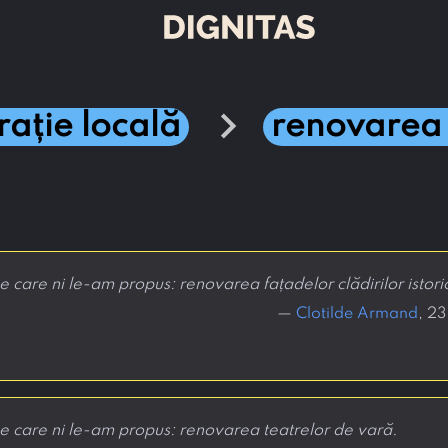
chevron_right
rație locală
renovarea c
care ni le-am propus: renovarea fațadelor clădirilor istori
—
Clotilde Armand
, 2
 care ni le-am propus: renovarea teatrelor de vară.