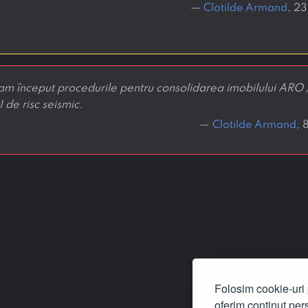
—
Clotilde Armand
, 2
am început procedurile pentru consolidarea imobilului ARO 
 de risc seismic.
—
Clotilde Armand
, 
Folosim cookie-uri p
oferim conținut pers