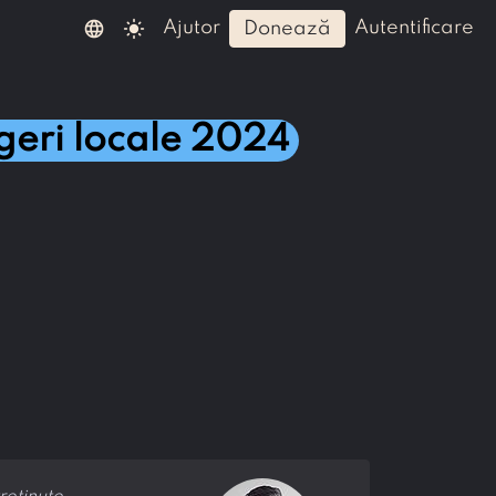
language
light_mode
ajutor
autentificare
donează
geri locale 2024