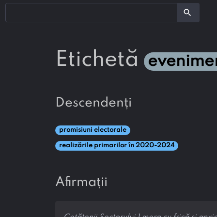
search
etichetă
evenime
descendenți
promisiuni electorale
realizările primarilor în 2020-2024
afirmații