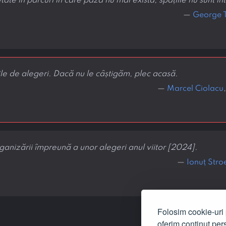
tate în parcuri în care pază nu mai există, spațiile nu sunt înt
—
George 
le de alegeri. Dacă nu le câștigăm, plec acasă.
—
Marcel Ciolacu
ganizării împreună a unor alegeri anul viitor [2024].
—
Ionuț Stro
Folosim cookie-uri p
oferim conținut pers