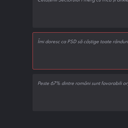
Cetățenii Sectorului 1 merg cu frică și anxie
Îmi doresc ca PSD să câștige toate rânduri
Peste 67% dintre români sunt favorabili or