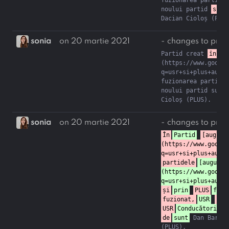
fuzionarea partidel
noului partid 
sunt
Dacian Cioloș (PLUS
sonia
on 20 martie 2021
- changes to profi
Partid creat 
în
pe
(https://www.google
q=usr+si+plus+au+fu
fuzionarea partidel
noului partid sunt 
Cioloș (PLUS).
sonia
on 20 martie 2021
- changes to profi
În
Partid
[august
(https://www.google
q=usr+si+plus+au+fu
partidele
[august
(https://www.google
q=usr+si+plus+au+fu
și
prin
PLUS
fuzi
fuzionat,
USR
for
USR
Conducătorii
de
sunt
 Dan Barna 
(PLUS).