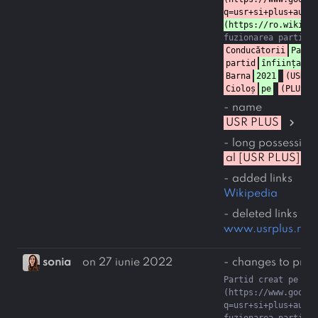
q=usr+si+plus+au+fu
(https://ro.wikiped
Conducătorii
Parti
partid
înființat
Barna
2021
(USR) 
Cioloș
pe
(PLUS).
- name
chevron_right
USR PLUS
US
- long possessive
chevron_rig
al [USR PLUS]
- added links
Wikipedia
- deleted links
www.usrplus.ro
sonia
on 27 iunie 2022
- changes to profi
Partid creat pe [15
(https://www.google
q=usr+si+plus+au+fu