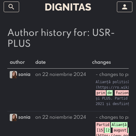
search
person
Author history for: USR-
PLUS
author
date
changes
sonia
on 22 noiembrie 2024
- changes to profi
Alianță politică cr
prin
de
fuzionare
și PLUS. Partid pol
2021 și desființat 
sonia
on 22 noiembrie 2024
- changes to profi
Partid
Alianță
cr
[15
[2
august
feb
(https://www.google