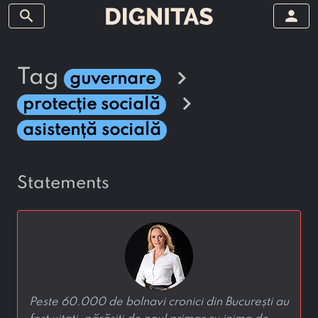
search
person
chevron_right
tag
guvernare
chevron_right
protecție socială
asistență socială
statements
Peste 60.000 de bolnavi cronici din București au