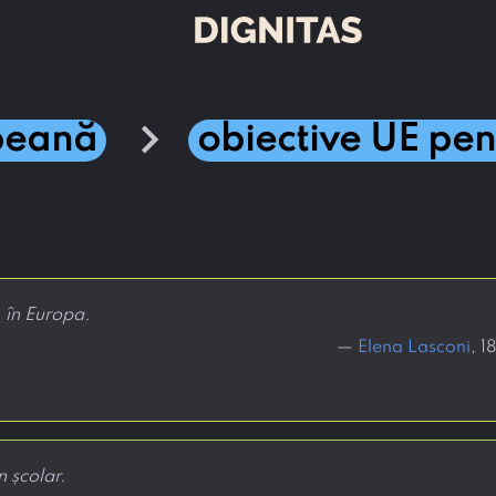
chevron_right
peană
obiective UE pe
 în Europa.
—
Elena Lasconi
, 
 școlar.