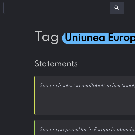
search
tag
Uniunea Euro
statements
Suntem fruntași la analfabetism funcțional,
Suntem pe primul loc în Europa la abandon