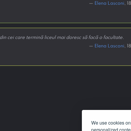
—
Elena Lasconi
, 
n cei care termină liceul mai doresc să facă o facultate.
—
Elena Lasconi
, 
We use cookies on 
personalized conten