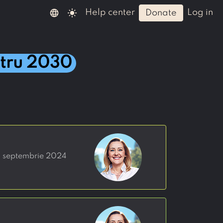
language
light_mode
help center
log in
donate
ntru 2030
18 septembrie 2024