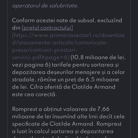
operatorul de salubritate.
Conform acestei note de subsol, excluzînd 
din 
[
prețul contractului
]
(
https://www.primariasector1.ro/downloa
d/atasamente-articole/comunicate-
presa/contract-prestari-
servicii.pdf#page=6
)
 (10,8 milioane de lei, 
vezi pagina 6) tarifele pentru sortarea și 
depozitarea deșeurilor menajere și a celor 
stradale, rămîne un preț de 6,5 milioane 
de lei. Cifra oferită de Clotilde Armand 
este cea corectă.
Romprest a obținut valoarea de 7,66 
milioane de lei însumînd alte linii decît cele 
specificate de Clotilde Armand. Romprest 
a luat în calcul sortarea și depozitarea 