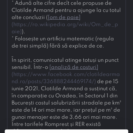
* 
Adună alte cifre decît cele propuse de 
Clotilde Armand pentru a ajunge la cu totul 
alte concluzii (
[
om de paie
]
(
https://ro.wikipedia.org/wiki/Om_de_p
aie
)
).
* 
Folosește un artificiu matematic (regula 
de trei simplă) fără să explice de ce.
În spirit, comunicatul atinge totuși un punct 
sensibil. Într-o 
[
analiză de costuri
]
(
https://www.facebook.com/clotildearma
nd.ro/posts/336888244469174/
)
 de pe 15 
iunie 2021, Clotilde Armand a susținut că, 
în comparație cu Oradea, în Sectorul 1 din 
București costul salubrizării stradale pe km² 
este de 14 ori mai mare, iar prețul pe m³ de 
gunoi menajer este de 3,66 ori mai mare. 
Între tarifele Romprest și RER există 
diferențe, dar nu atît de mari.