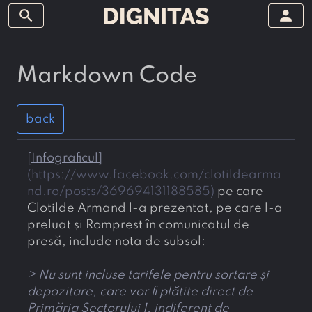
search
person
Markdown Code
back
[
Infograficul
]
(
https://www.facebook.com/clotildearma
nd.ro/posts/369694131188585
)
 pe care 
Clotilde Armand l-a prezentat, pe care l-a 
preluat și Romprest în comunicatul de 
presă, include nota de subsol:
> 
Nu sunt incluse tarifele pentru sortare și 
depozitare, care vor fi plătite direct de 
Primăria Sectorului 1, indiferent de 