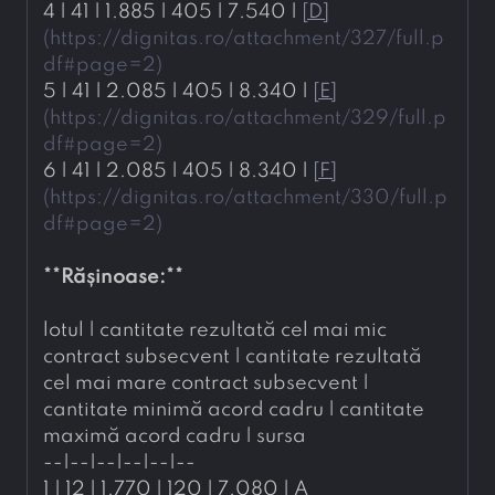
4 | 41 | 1.885 | 405 | 7.540 | 
[
D
]
(
https://dignitas.ro/attachment/327/full.p
df#page=2
)
5 | 41 | 2.085 | 405 | 8.340 | 
[
E
]
(
https://dignitas.ro/attachment/329/full.p
df#page=2
)
6 | 41 | 2.085 | 405 | 8.340 | 
[
F
]
(
https://dignitas.ro/attachment/330/full.p
df#page=2
)
**
Rășinoase:
**
lotul | cantitate rezultată cel mai mic 
contract subsecvent | cantitate rezultată 
cel mai mare contract subsecvent | 
cantitate minimă acord cadru | cantitate 
maximă acord cadru | sursa
--|--|--|--|--|--
1 | 12 | 1.770 | 120 | 7.080 | A