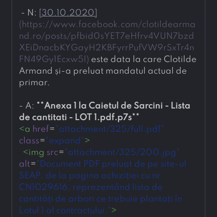
- 
N: 
[
30.10.2020
]
(
https://www.facebook.com/clotildearma
nd.ro/posts/pfbid0sYET7eHfrv4VUN7bzd
XEiDnacbKYGayH2KBFyrrPufVW9rSxTr4n
FN49Gy1Ecxw5l
)
 este data la care Clotilde 
Armand și-a preluat mandatul actual de 
primar.
- 
A: 
**
Anexa 1 la Caietul de Sarcini - Lista 
de cantitati - LOT 1.pdf.p7s
**
<
a
href
=
"attachment/325/full.pdf"
class
=
"expand"
>
<
img
src
=
"attachment/325/200.jpg"
alt
=
"Document PDF preluat de pe site-ul 
SEAP, de la pagina achiziției cu nr. 
CN1029616, reprezentând lista de 
cantități de arbori ce trebuie plantați în 
Lotul 1 al contractului."
>