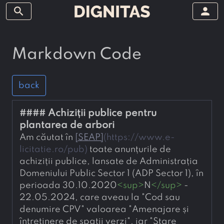
search
person
Markdown Code
back
#### 
Achiziții publice pentru 
plantarea de arbori
Am căutat în 
[
SEAP
]
(
https://www.e-
licitatie.ro/pub
)
 toate anunțurile de 
achiziții publice, lansate de Administrația 
Domeniului Public Sector 1 (ADP Sector 1), în 
perioada 30.10.2020
<
sup
>
N
</
sup
>
 - 
22.05.2024, care aveau la "Cod sau 
denumire CPV" valoarea "Amenajare și 
întreținere de spații verzi", iar "Stare 