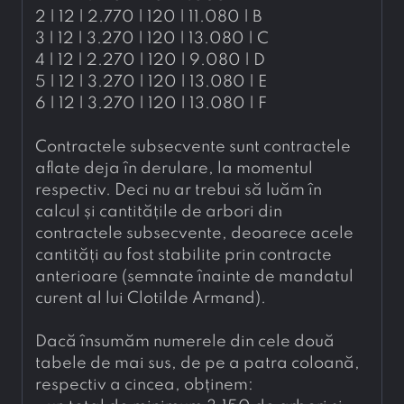
2 | 12 | 2.770 | 120 | 11.080 | B
3 | 12 | 3.270 | 120 | 13.080 | C
4 | 12 | 2.270 | 120 | 9.080 | D
5 | 12 | 3.270 | 120 | 13.080 | E
6 | 12 | 3.270 | 120 | 13.080 | F
Contractele subsecvente sunt contractele 
aflate deja în derulare, la momentul 
respectiv. Deci nu ar trebui să luăm în 
calcul și cantitățile de arbori din 
contractele subsecvente, deoarece acele 
cantități au fost stabilite prin contracte 
anterioare (semnate înainte de mandatul 
curent al lui Clotilde Armand).
Dacă însumăm numerele din cele două 
tabele de mai sus, de pe a patra coloană, 
respectiv a cincea, obținem: