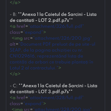
</
a
>
- 
B: 
**
Anexa 1 la Caietul de Sarcini - Lista 
de cantitati - LOT 2.pdf.p7s
**
<
a
href
=
"attachment/326/full.pdf"
class
=
"expand"
>
<
img
src
=
"attachment/326/200.jpg"
alt
=
"Document PDF preluat de pe site-ul 
SEAP, de la pagina achiziției cu nr. 
CN1029616, reprezentând lista de 
cantități de arbori ce trebuie plantați în 
Lotul 2 al contractului."
>
</
a
>
- 
C: 
**
Anexa 1 la Caietul de Sarcini - Lista 
de cantitati - LOT 3.pdf.p7s
**
<
a
href
=
"attachment/328/full.pdf"
class
=
"expand"
>
<
img
src
=
"attachment/328/200.jpg"