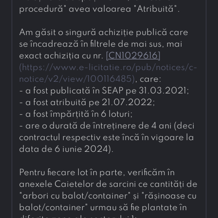
procedură" avea valoarea "Atribuită".
Am găsit o singură achiziție publică care 
se încadrează în filtrele de mai sus, mai 
exact achiziția cu nr. 
[
CN1029616
]
(
https://www.e-licitatie.ro/pub/notices/c-
notice/v2/view/100116485
)
, care:
- 
a fost publicată în SEAP pe 31.03.2021;
- 
a fost atribuită pe 21.07.2022;
- 
a fost împărțită în 6 loturi;
- 
are o durată de întreținere de 4 ani (deci 
contractul respectiv este încă în vigoare la 
data de 6 iunie 2024).
Pentru fiecare lot în parte, verificăm în 
anexele Caietelor de sarcini ce cantități de 
"arbori cu balot/container" și "rășinoase cu 
balot/container" urmau să fie plantate în 