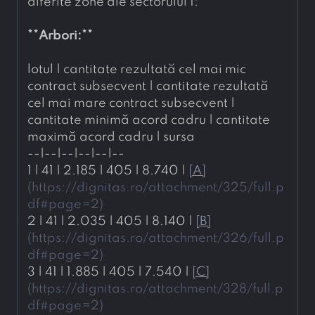
diferite zone ale sectorului 1:
**
Arbori:
**
lotul | cantitate rezultată cel mai mic 
contract subsecvent | cantitate rezultată 
cel mai mare contract subsecvent | 
cantitate minimă acord cadru | cantitate 
maximă acord cadru | sursa
--|--|--|--|--|--
1 | 41 | 2.185 | 405 | 8.740 | 
[
A
]
(
https://dignitas.ro/attachment/325/full.p
df#page=2
)
2 | 41 | 2.035 | 405 | 8.140 | 
[
B
]
(
https://dignitas.ro/attachment/326/full.p
df#page=2
)
3 | 41 | 1.885 | 405 | 7.540 | 
[
C
]
(
https://dignitas.ro/attachment/328/full.p
df#page=2
)