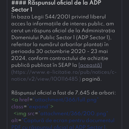
#### 
Răspunsul oficial de la ADP 
Sector 1
În baza Legii 544/2001 privind liberul 
acces la informațiile de interes public, am 
cerut un răspuns oficial de la Administrația 
Domeniului Public Sector 1 (ADP Sector 1), 
referitor la numărul arborilor plantați în 
perioada 30 octombrie 2020 - 23 mai 
2024, conform contractului de achiziție 
publică publicat în SEAP la 
[
această
]
(
https://www.e-licitatie.ro/pub/notices/c-
notice/v2/view/100116485 
)
 pagină.
Răspunsul oficial a fost de 7.645 de arbori:
<
a
href
=
"attachment/366/full.png"
class
=
"expand"
>
<
img
src
=
"attachment/366/200.png"
alt
=
"Captură de ecran pentru documentul 
PDF cu răspunsul oficial al ADP Sector 1, 