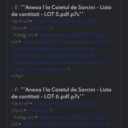
- 
E: 
**
Anexa 1 la Caietul de Sarcini - Lista 
de cantitati - LOT 5.pdf.p7s
**
<
a
href
=
"attachment/329/full.pdf"
class
=
"expand"
>
<
img
src
=
"attachment/329/200.jpg"
alt
=
"Document PDF preluat de pe site-ul 
SEAP, de la pagina achiziției cu nr. 
CN1029616, reprezentând lista de 
cantități de arbori ce trebuie plantați în 
Lotul 5 al contractului."
>
</
a
>
- 
F: 
**
Anexa 1 la Caietul de Sarcini - Lista 
de cantitati - LOT 6.pdf.p7s
**
<
a
href
=
"attachment/330/full.pdf"
class
=
"expand"
>
<
img
src
=
"attachment/330/200.jpg"
alt
=
"Document PDF preluat de pe site-ul 