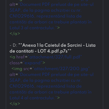
alt
=
"Document PDF preluat de pe site-ul 
SEAP, de la pagina achiziției cu nr. 
CN1029616, reprezentând lista de 
cantități de arbori ce trebuie plantați în 
Lotul 3 al contractului."
>
</
a
>
- 
D: 
**
Anexa 1 la Caietul de Sarcini - Lista 
de cantitati - LOT 4.pdf.p7s
**
<
a
href
=
"attachment/327/full.pdf"
class
=
"expand"
>
<
img
src
=
"attachment/327/200.jpg"
alt
=
"Document PDF preluat de pe site-ul 
SEAP, de la pagina achiziției cu nr. 
CN1029616, reprezentând lista de 
cantități de arbori ce trebuie plantați în 
Lotul 4 al contractului."
>
</
a
>