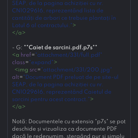
SEAP, de la pagina achiziției cu nr. 
CN1029616, reprezentând lista de 
cantități de arbori ce trebuie plantați în 
Lotul 6 al contractului."
>
</
a
>
- 
G: 
**
Caiet de sarcini.pdf.p7s
**
<
a
href
=
"attachment/331/full.pdf"
class
=
"expand"
>
<
img
src
=
"attachment/331/200.jpg"
alt
=
"Document PDF preluat de pe site-ul 
SEAP, de la pagina achiziției cu nr. 
CN1029616, reprezentând Caietul de 
sarcini pentru acest contract."
>
</
a
>
Notă: Documentele cu extensia "p7s" se pot 
deschide și vizualiza ca documente PDF 
dacă le redenumim, ștergând pur și simplu 