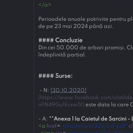
</
a
>
Perioadele anuale potrivite pentru p
de pe 23 mai 2024 până azi.
#### 
Concluzie
Din cei 50.000 de arbori promiși, Cl
îndeplinită parțial.
#### 
Surse:
- 
N: 
[
30.10.2020
]
(
https://www.facebook.com/cloti
nFN49Gy1Ecxw5l
)
 este data la care
- 
A: 
**
Anexa 1 la Caietul de Sarcini - 
<
a
href
=
"attachment/325/full.pdf"
c