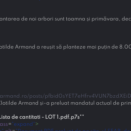
lantarea de noi arbori sunt toamna și primăvara, dec
otilde Armand a reușit să planteze mai puțin de 8.00
ldearmand.ro/posts/pfbid0sYET7eHfrv4VUN7bzdXE
 Clotilde Armand și-a preluat mandatul actual de pri
Lista de cantitati - LOT 1.pdf.p7s
**
lass
=
"expand"
>