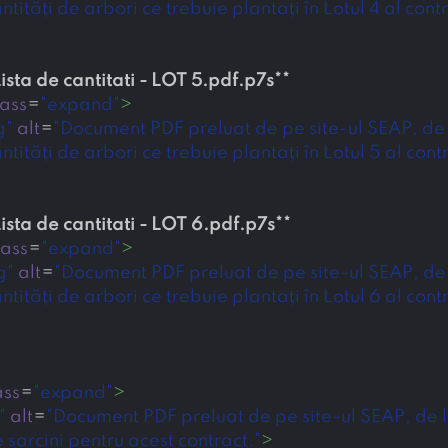
tăți de arbori ce trebuie plantați în Lotul 4 al contr
Lista de cantitati - LOT 5.pdf.p7s
**
lass
=
"expand"
>
g"
alt
=
"Document PDF preluat de pe site-ul SEAP, de la
tăți de arbori ce trebuie plantați în Lotul 5 al contr
Lista de cantitati - LOT 6.pdf.p7s
**
lass
=
"expand"
>
g"
alt
=
"Document PDF preluat de pe site-ul SEAP, de la
tăți de arbori ce trebuie plantați în Lotul 6 al contr
ass
=
"expand"
>
"
alt
=
"Document PDF preluat de pe site-ul SEAP, de la 
arcini pentru acest contract."
>