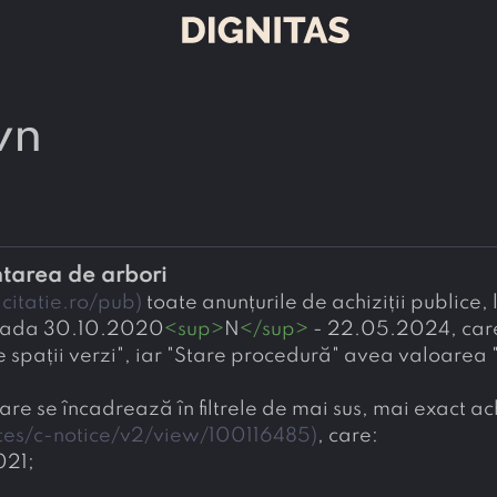
wn
antarea de arbori
citatie.ro/pub
)
 toate anunțurile de achiziții publice
erioada 30.10.2020
<
sup
>
N
</
sup
>
 - 22.05.2024, car
 spații verzi", iar "Stare procedură" avea valoarea "
re se încadrează în filtrele de mai sus, mai exact achi
ices/c-notice/v2/view/100116485
)
, care:
021;