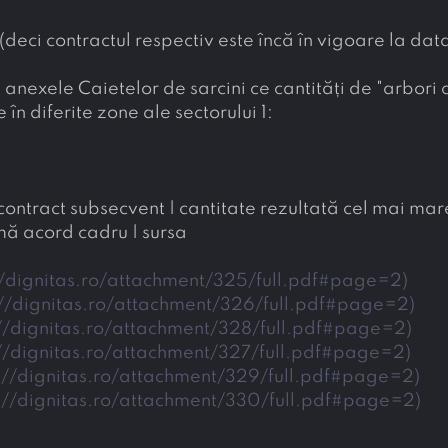
 (deci contractul respectiv este încă în vigoare la dat
în anexele Caietelor de sarcini ce cantități de "arbori 
în diferite zone ale sectorului 1:
 contract subsecvent | cantitate rezultată cel mai mar
mă acord cadru | sursa
//dignitas.ro/attachment/325/full.pdf#page=2
)
://dignitas.ro/attachment/326/full.pdf#page=2
)
://dignitas.ro/attachment/328/full.pdf#page=2
)
://dignitas.ro/attachment/327/full.pdf#page=2
)
://dignitas.ro/attachment/329/full.pdf#page=2
)
://dignitas.ro/attachment/330/full.pdf#page=2
)