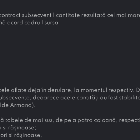
 contract subsecvent | cantitate rezultată cel mai mar
mă acord cadru | sursa
le aflate deja în derulare, la momentul respectiv. Deci
subsecvente, deoarece acele cantități au fost stabilit
tilde Armand).
 tabele de mai sus, de pe a patra coloană, respecti
 și rășinoase;
ri și rășinoase,