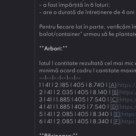
- 
a fost împărțită în 6 loturi;
- 
are o durată de întreținere de 4 ani
Pentru fiecare lot în parte, verificăm 
balot/container" urmau să fie plantate 
**
Arbori:
**
lotul | cantitate rezultată cel mai mic
minimă acord cadru | cantitate maxi
--|--|--|--|--|--
1 | 41 | 2.185 | 405 | 8.740 | 
[
A
]
(
https:
2 | 41 | 2.035 | 405 | 8.140 | 
[
B
]
(
https
3 | 41 | 1.885 | 405 | 7.540 | 
[
C
]
(
https
4 | 41 | 1.885 | 405 | 7.540 | 
[
D
]
(
https
5 | 41 | 2.085 | 405 | 8.340 | 
[
E
]
(
https
6 | 41 | 2.085 | 405 | 8.340 | 
[
F
]
(
https