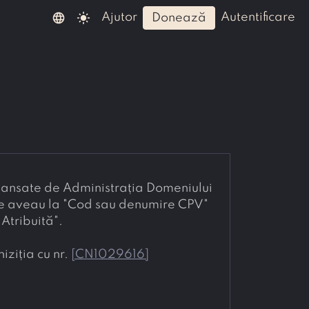
language
light_mode
ajutor
autentificare
donează
, lansate de Administrația Domeniului 
e aveau la "Cod sau denumire CPV" 
Atribuită".
ziția cu nr. 
[
CN1029616
]