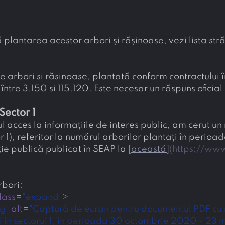
plantarea acestor arbori și rășinoase, vezi lista străz
 arbori și rășinoase, plantată conform contractului în
tre 3.150 si 115.120. Este necesar un răspuns oficial 
Sector 1
 acces la informațiile de interes public, am cerut un r
r 1), referitor la numărul arborilor plantați în peri
ie publică publicat în SEAP la 
[
această
]
(
https://www
rbori:
lass
=
"expand"
>
g"
alt
=
"Captură de ecran pentru documentul PDF cu răs
ți în sectorul 1, în perioada 30 octombrie 2020 - 23