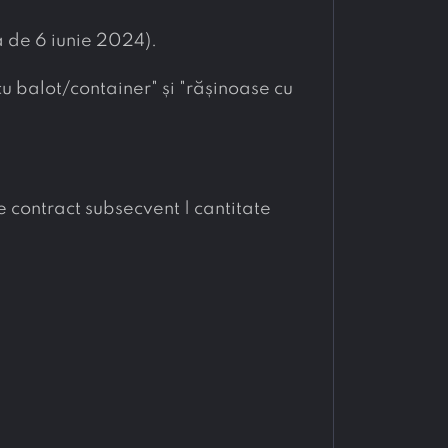
a de 6 iunie 2024).
cu balot/container" și "rășinoase cu 
e contract subsecvent | cantitate 