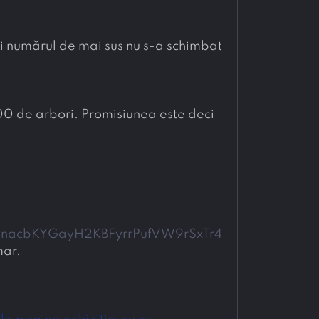
i numărul de mai sus nu s-a schimbat 
0 de arbori. Promisiunea este deci 
iDnacbKYGayH2KBFyrrPufVW9rSxTr4
mar.