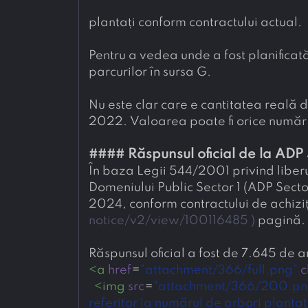
plantați conform contractului actual.
Pentru a vedea unde a fost planificată 
parcurilor în sursa G.
Nu este clar care e cantitatea reală de
2022. Valoarea poate fi orice număr în
#### 
Răspunsul oficial de la ADP 
În baza Legii 544/2001 privind liberul
Domeniului Public Sector 1 (ADP Secto
2024, conform contractului de achiziț
notice/v2/view/100116485 
)
 pagină.
Răspunsul oficial a fost de 7.645 de a
<
a
href
=
"attachment/366/full.png"
c
<
img
src
=
"attachment/366/200.pn
referitor la numărul de arbori planta