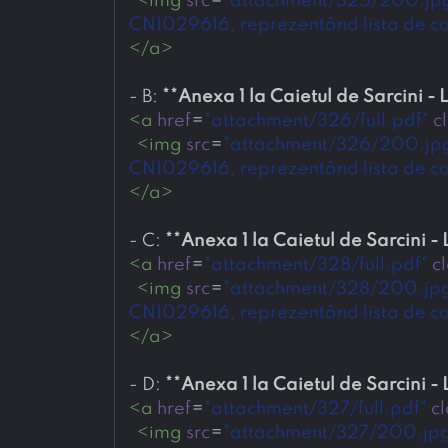
<
img
src
=
"attachment/325/200.jp
CN1029616, reprezentând lista de canti
</
a
>
- 
B: 
**
Anexa 1 la Caietul de Sarcini - 
<
a
href
=
"attachment/326/full.pdf"
c
<
img
src
=
"attachment/326/200.jp
CN1029616, reprezentând lista de canti
</
a
>
- 
C: 
**
Anexa 1 la Caietul de Sarcini - 
<
a
href
=
"attachment/328/full.pdf"
c
<
img
src
=
"attachment/328/200.jp
CN1029616, reprezentând lista de canti
</
a
>
- 
D: 
**
Anexa 1 la Caietul de Sarcini - 
<
a
href
=
"attachment/327/full.pdf"
cl
<
img
src
=
"attachment/327/200.jp