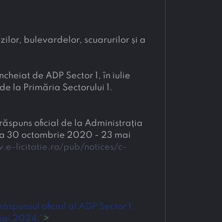
ilor, bulevardelor, scuarurilor și a 
cheiat de ADP Sector 1, în iulie 
de la Primăria Sectorului 1.
ăspuns oficial de la Administrația 
oada 30 octombrie 2020 - 23 mai 
.e-licitatie.ro/pub/notices/c-
punsul oficial al ADP Sector 1, 
 mai 2024."
>