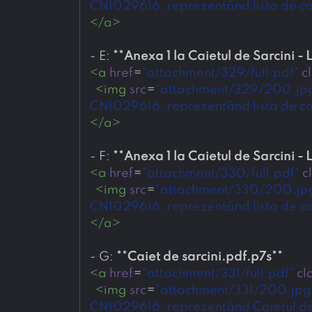
CN1029616, reprezentând lista de canti
</
a
>
- 
E: 
**
Anexa 1 la Caietul de Sarcini - 
<
a
href
=
"attachment/329/full.pdf"
c
<
img
src
=
"attachment/329/200.jp
CN1029616, reprezentând lista de canti
</
a
>
- 
F: 
**
Anexa 1 la Caietul de Sarcini - 
<
a
href
=
"attachment/330/full.pdf"
c
<
img
src
=
"attachment/330/200.jp
CN1029616, reprezentând lista de canti
</
a
>
- 
G: 
**
Caiet de sarcini.pdf.p7s
**
<
a
href
=
"attachment/331/full.pdf"
cl
<
img
src
=
"attachment/331/200.jpg
CN1029616, reprezentând Caietul de s