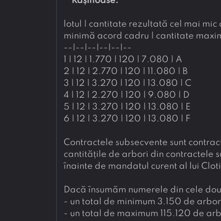
**
Rășinoase:
**
lotul | cantitate rezultată cel mai mic
minimă acord cadru | cantitate maxi
--|--|--|--|--|--
1 | 12 | 1.770 | 120 | 7.080 | A
2 | 12 | 2.770 | 120 | 11.080 | B
3 | 12 | 3.270 | 120 | 13.080 | C
4 | 12 | 2.270 | 120 | 9.080 | D
5 | 12 | 3.270 | 120 | 13.080 | E
6 | 12 | 3.270 | 120 | 13.080 | F
Contractele subsecvente sunt contracte
cantitățile de arbori din contractele 
înainte de mandatul curent al lui Clo
Dacă însumăm numerele din cele două
- 
un total de minimum 3.150 de arbori
- 
un total de maximum 115.120 de arbo