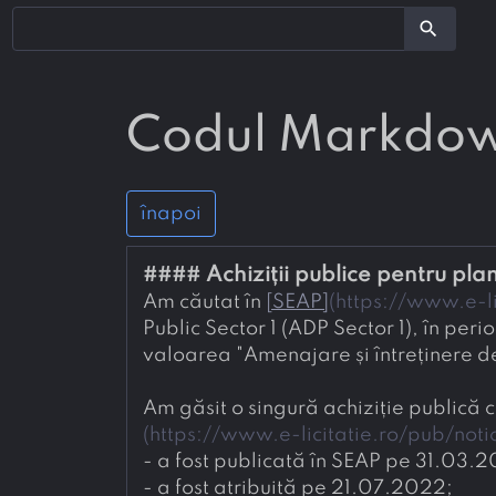
search
Codul Markdo
înapoi
#### 
Achiziții publice pentru pl
Am căutat în 
[
SEAP
]
(
https://www.e-li
Public Sector 1 (ADP Sector 1), în p
valoarea "Amenajare și întreținere de
Am găsit o singură achiziție publică ca
(
https://www.e-licitatie.ro/pub/not
- 
a fost publicată în SEAP pe 31.03.2
- 
a fost atribuită pe 21.07.2022;