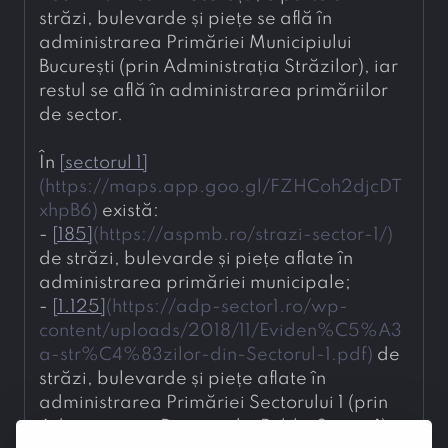
străzi, bulevarde și piețe se află în 
administrarea Primăriei Municipiului 
București (prin Administrația Străzilor), iar 
restul se află în administrarea primăriilor 
de sector. 
În 
[
sectorul 1
]
(
https://maps.app.goo.gl/FZHCoh2djcDT
xhpB6
)
 există: 
- 
[
185
]
(
https://aspmb.ro/strazi-sector-1/
)
de străzi, bulevarde și piețe aflate în 
administrarea primăriei municipale;
- 
[
1.125
]
(
https://adp-sector1.ro/wp-
content/uploads/2018/11/Eviden%C5%A3
a-str%C4%83zilor-din-Sectorul-1.pdf
)
 de 
străzi, bulevarde și piețe aflate în 
administrarea Primăriei Sectorului 1 (prin 
Administrația Domeniului Public Sector 1).