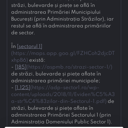
străzi, bulevarde și piețe se află în 
administrarea Primăriei Municipiului 
București (prin Administrația Străzilor), iar 
restul se află în administrarea primăriilor 
de sector. 
În 
[
sectorul 1
]
(
https://maps.app.goo.gl/FZHCoh2djcDT
xhpB6
)
 există: 
- 
[
185
]
(
https://aspmb.ro/strazi-sector-1/
)
de străzi, bulevarde și piețe aflate în 
administrarea primăriei municipale;
- 
[
1.125
]
(
https://adp-sector1.ro/wp-
content/uploads/2018/11/Eviden%C5%A3
a-str%C4%83zilor-din-Sectorul-1.pdf
)
 de 
străzi, bulevarde și piețe aflate în 
administrarea Primăriei Sectorului 1 (prin 
Administrația Domeniului Public Sector 1).