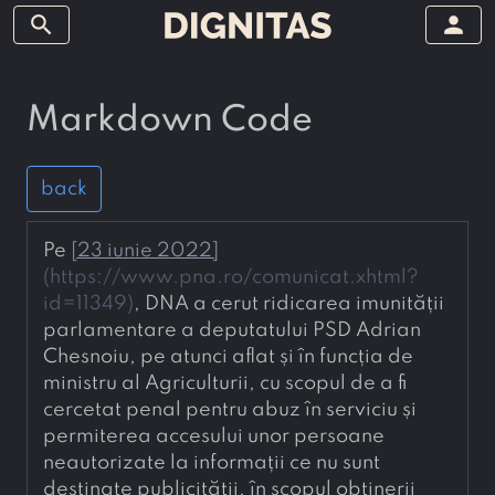
search
person
Markdown Code
back
Pe 
[
23 iunie 2022
]
(
https://www.pna.ro/comunicat.xhtml?
id=11349
)
, DNA a cerut ridicarea imunității 
parlamentare a deputatului PSD Adrian 
Chesnoiu, pe atunci aflat și în funcția de 
ministru al Agriculturii, cu scopul de a fi 
cercetat penal pentru abuz în serviciu și 
permiterea accesului unor persoane 
neautorizate la informații ce nu sunt 
destinate publicității, în scopul obținerii 