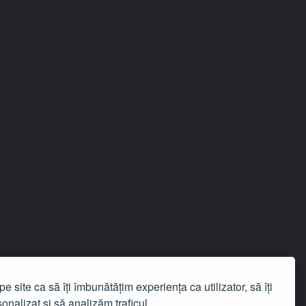
e site ca să îți îmbunătățim experiența ca utilizator, să îți
onalizat și să analizăm traficul.