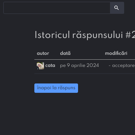
search
Istoricul răspunsului #
autor
dată
modificări
cata
pe 9 aprilie 2024
- acceptare
înapoi la răspuns