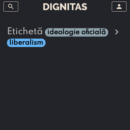
search
person
chevron_right
etichetă
ideologie oficială
liberalism