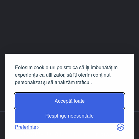
Folosim cookie-uri pe site ca să îți îmbunătățim
experiența ca utilizator, să îți oferim conținut
personalizat și să analizăm traficul.
Acceptă toate
Respinge neesențiale
Despre noi
Contact
Facebook
LinkedIn
Preferințe
© 2019-2026
Dignitas.ro
, un proiect