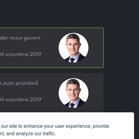
 dar niciun guvern
 14 octombrie 2019
puțin prioritară
 14 octombrie 2019
‹
1
›
our site to enhance your user experience, provide
t, and analyze our traffic.