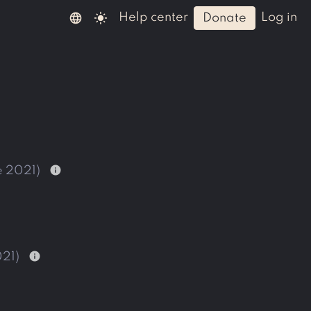
language
light_mode
help center
log in
donate
info
e 2021)
info
021)