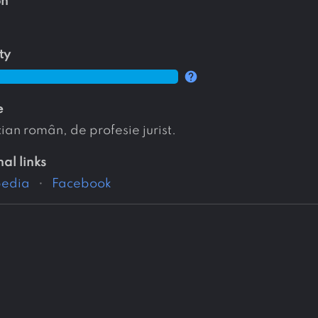
on
ty
help
e
cian român, de profesie jurist.
nal links
pedia
Facebook