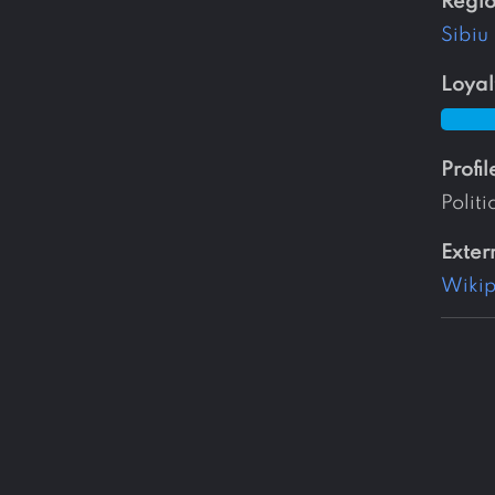
regi
Sibiu
loyal
profil
Politi
exter
Wiki