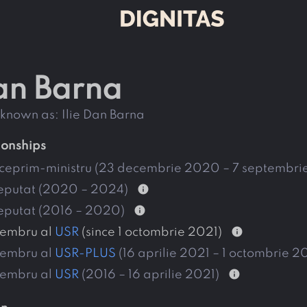
Dan Barna
o known as:
Ilie Dan Barna
tionships
iceprim-ministru (23 decembrie 2020 – 7 septembri
info
eputat (2020 – 2024)
info
eputat (2016 – 2020)
info
embru al
USR
(since 1 octombrie 2021)
embru al
USR-PLUS
(16 aprilie 2021 – 1 octombrie 2
info
embru al
USR
(2016 – 16 aprilie 2021)