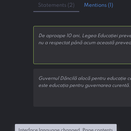
Statements (2)
Mentions (1)
De aproape 10 ani, Legea Educației prevede
nu a respectat până acum această preve
Guvernul Dăncilă alocă pentru educație cel
este educația pentru guvernarea curentă.
Interface language changed. Page contents