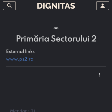
search
person
groups
Primăria Sectorului 2
external links
www.ps2.ro
more_vert
Mentions (1)