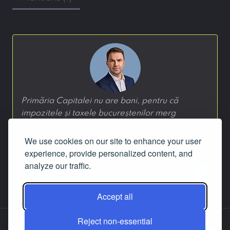
Primăria Capitalei nu are bani, pentru că
impozitele și taxele bucureștenilor merg
disproporționat la sectoare și la Ilfov.
We use cookies on our site to enhance your user
—
Cătălin Drulă
, 27 octombrie 2025
experience, provide personalized content, and
analyze our traffic.
‹
1
›
Accept all
Interface language changed. Page contents
Reject non-essential
(statements, answers etc.) are still in the
About us
Contact us
Facebook
LinkedIn