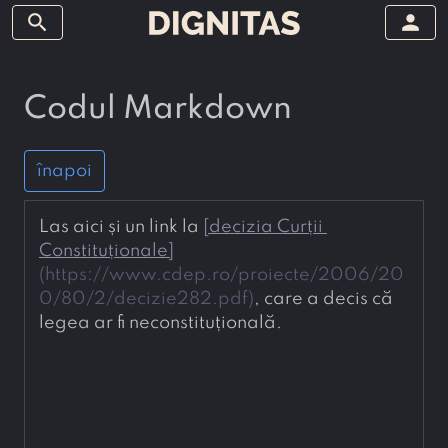
search
person
Codul Markdown
înapoi
Las aici și un link la 
[
decizia Curții 
Constituționale
]
(
https://www.cdep.ro/proiecte/2006/20
0/80/2/decizie282.pdf
)
, care a decis că 
legea ar fi neconstituțională.