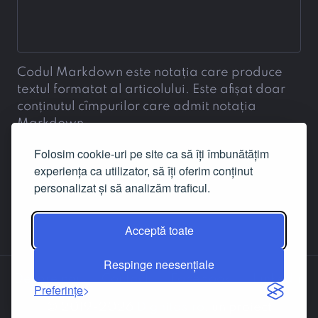
Codul Markdown este notația care produce
textul formatat al articolului. Este afișat doar
conținutul cîmpurilor care admit notația
Markdown.
Folosim cookie-uri pe site ca să îți îmbunătățim
experiența ca utilizator, să îți oferim conținut
personalizat și să analizăm traficul.
Acceptă toate
Respinge neesențiale
Despre noi
Contact
Facebook
LinkedIn
Preferințe
© 2019-2026
Dignitas.ro
, un proiect