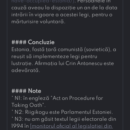
have-occupied-estonia/
)
. Persoanele în 
cauză aveau la dispoziție un an de la data 
intrării în vigoare a acestei legi, pentru o 
mărturisire voluntară.
#### 
Concluzie
Estonia, fostă țară comunistă (sovietică), a 
reușit să implementeze legi pentru 
lustrație. Afirmația lui Crin Antonescu este 
adevărată.
#### 
Note
* 
N1: în engleză "Act on Procedure for 
Taking Oath".
* 
N2: Riigikogu este Parlamentul Estoniei.
* 
N3: nu am găsit textul legii electorale din 
1994 în 
[
monitorul oficial al legislației din 