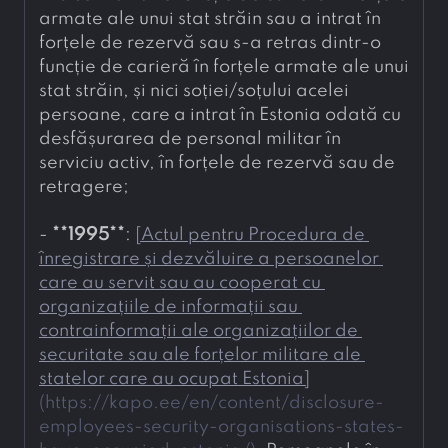
armate ale unui stat străin sau a intrat în 
forțele de rezervă sau s-a retras dintr-o 
funcție de carieră în forțele armate ale unui 
stat străin, și nici soției/soțului acelei 
persoane, care a intrat în Estonia odată cu 
desfășurarea de personal militar în 
serviciu activ, în forțele de rezervă sau de 
retragere;
- 
**
1995
**
: 
[
Actul pentru Procedura de 
înregistrare și dezvăluire a persoanelor 
care au servit sau au cooperat cu 
organizațiile de informații sau 
contrainformații ale organizațiilor de 
securitate sau ale forțelor militare ale 
statelor care au ocupat Estonia
]
(
https://kapo.ee/en/content/disclosure-
employees-security-organisations-states-