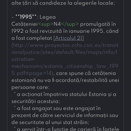
alte țări să candideze la alegerile locale;
- 
**
1995
**
: Legea 
Cetățeniei
<
sup
>
N4
</
sup
>
 promulgată în 
1992 a fost revizuită în ianuarie 1995, când 
a fost completat 
[
Articolul 21
]
(
http://www.proyectos.cchs.csic.es/transit
ionaljustice/sites/default/files/maps/info/l
ustration-
mechanisms/estonia_citizenship_law_199
5.pdf#page=14
)
, care spune că cetățenia 
estoniană nu va fi acordată/restabilită unei 
persoane care:
* a acționat împotriva statului Estonia și a 
securității acestuia;
* a fost angajat sau este angajat în 
prezent de către serviciul de informații sau 
de securitate al unui stat străin;
* a servit într-o funcție de carieră în forțele 