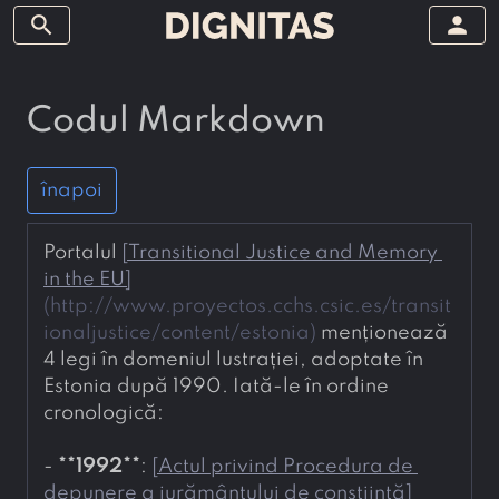
search
person
Codul Markdown
înapoi
Portalul 
[
Transitional Justice and Memory 
in the EU
]
(
http://www.proyectos.cchs.csic.es/transit
ionaljustice/content/estonia
)
 menționează 
4 legi în domeniul lustrației, adoptate în 
Estonia după 1990. Iată-le în ordine 
cronologică:
- 
**
1992
**
: 
[
Actul privind Procedura de 
depunere a jurământului de conștiință
]