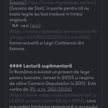
Estonia
]
(
https://www.riigiteataja.ee/en/
)
(Gazeta de Stat), în parte pentru că nu 
toate legile au fost traduse în limba 
engleză.
* 
N4: vezi 
[
aici
]
(
https://www.riigiteataja.ee/en/eli/ee/Rii
gikogu/act/518032025013/consolide
)
forma actuală a Legii Cetățeniei din 
Estonia.
#### 
Lectură suplimentară
În România a existat un proiect de lege 
pentru lustrație, lansat în 2005 și respins 
de către Camera Deputaților în 2013. Este 
vorba de 
[
PL-x nr. 282/2006
]
(
https://www.cdep.ro/pls/proiecte/upl_p
ck2015.proiect?cam=2&idp=6394
)
, care 
prevedea limitarea temporară a accesului 