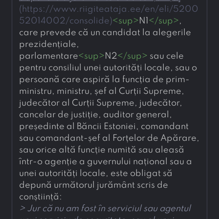
(
https://www.riigiteataja.ee/en/eli/5200
52014002/consolide
)
<
sup
>
N1
</
sup
>
, 
care prevede că un candidat la alegerile 
prezidențiale, 
parlamentare
<
sup
>
N2
</
sup
>
 sau cele 
pentru consiliul unei autorități locale, sau o 
persoană care aspiră la funcția de prim-
ministru, ministru, șef al Curții Supreme, 
judecător al Curții Supreme, judecător, 
cancelar de justiție, auditor general, 
președinte al Băncii Estoniei, comandant 
sau comandant-șef al Forțelor de Apărare, 
sau orice altă funcție numită sau aleasă 
într-o agenție a guvernului național sau a 
unei autorități locale, este obligat să 
depună următorul jurământ scris de 
conștiință:
> 
Jur că nu am fost în serviciul sau agentul 