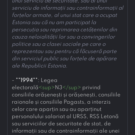
unui serviciu de securitate, sau al unui 
serviciu de informații sau contrainformații al 
forțelor armate, al unui stat care a ocupat 
Estonia sau că nu am participat la 
persecuția sau reprimarea cetățenilor din 
cauza neloialității lor sau a convingerilor 
politice sau a clasei sociale pe care o 
reprezentau sau pentru că făcuseră parte 
din serviciul public sau forțele de apărare 
ale Republicii Estonia.
- 
**
1994
**
: Legea 
electorală
<
sup
>
N3
</
sup
>
 privind 
consiliile orășenești și orășenești, consiliile 
raionale și consiliile Pagasts, a interzis 
celor care aparțin sau au aparținut 
personalului salariat al URSS, RSS Letonă 
sau serviciilor de securitate de stat, de 
informații sau de contrainformații ale unei 