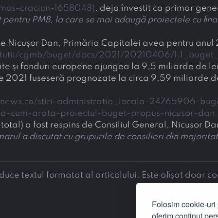
p-mos-craciun-1658048
)
, deja învestit ca primar gen
list pentru PMB, la care se mai adaugă proiectele cu fi
 de Nicușor Dan, Primăria Capitalei avea pentru anul
titutii/cgmb/buget/docs/2021/20210406/1.1_buget
dite și fonduri europene ajungea la 9,5 miliarde de lei
pe 2021 fuseseră prognozate la circa 9,59 miliarde de l
news.ro/stiri-administratie_locala-24765906-buget
a-cum-arata-proiectul-buget-propus-nicusor-dan
 total) a fost respins de Consiliul General, Nicușor Da
marul a discutat cu grupurile de consilieri din majorit
e textul formatat al articolului. Este afișat doar co
Folosim cookie-uri p
oferim conținut pers