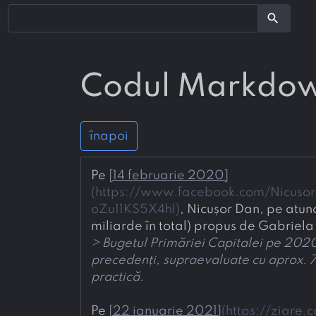
search
Codul Markdo
înapoi
Pe 
[
14 februarie 2020
]
(
https://www.facebook.com/Nicus
oZu11KS5X4hl
)
, Nicușor Dan, pe atun
miliarde în total) propus de Gabriela
> 
Bugetul Primăriei Capitalei pe 2020 nu
precedenți, supraevaluate cu aprox. 7
practică.
Pe 
[
22 ianuarie 2021
]
(
https://ziare.