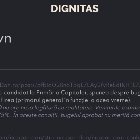
wn
orDan.ro/posts/pfbid02BndT5qL7LAy2fyReEdtKHT
ci candidat la Primăria Capitalei, spunea despre buge
 Firea (primarul general în funcție la acea vreme):
 are nicio legătură cu realitatea. Veniturile estimate, 
5%. În aceste condiții, bugetul aprobat nu merită com
com/nicusor-dan/stiri-nicusor-dan/nicusor-dan-conf