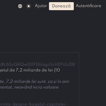
language
light_mode
ajutor
autentificare
donează
E7s8L6ScQ4Qx6D1FEb1ogsScHDYcb2W
tul de 7,2 miliarde de lei (10 
7,2 miliarde lei sunt, ca și în anii 
entat, neavând nicio valoare 
erinta-despre-bugetul-capitalei-