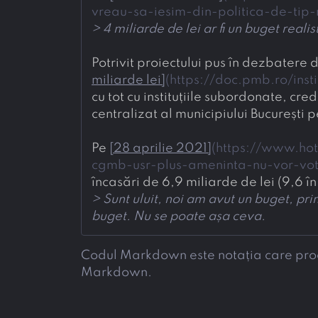
vreau-sa-iesim-din-politica-de-ti
> 
4 miliarde de lei ar fi un buget rea
Potrivit proiectului pus în dezbatere
miliarde lei
]
(
https://doc.pmb.ro/ins
cu tot cu instituțiile subordonate, cre
centralizat al municipiului București 
Pe 
[
28 aprilie 2021
]
(
https://www.hot
cgmb-usr-plus-ameninta-nu-vor-vot
încasări de 6,9 miliarde de lei (9,6 în
> 
Sunt uluit, noi am avut un buget, pri
buget. Nu se poate așa ceva.
Codul Markdown este notația care produc
Markdown.