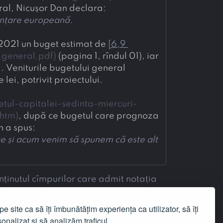
eral, Nicușor Dan declara:
nanțare europeană.
 2021 un buget estimat de 
[
6,9 
_general.pdf
)
 (pagina 1, rîndul 01), iar 
. Veniturile bugetului general 
ei, potrivit proiectului.
ul-capitalei-sedinta-miercuri-
.htm
)
, după ce bugetul care prognoza 
n a spus:
ate și acum venim să spunem că este alt 
nținutul cîmpurilor care admit notația
e site ca să îți îmbunătățim experiența ca utilizator, să îți
onalizat și să analizăm traficul.