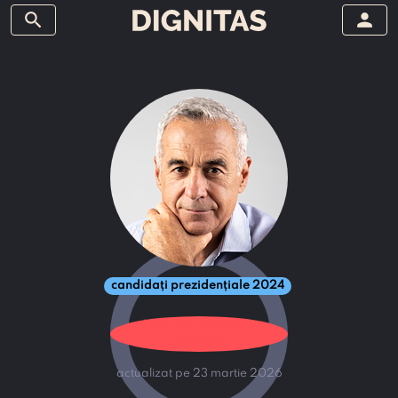
search
person
candidați prezidențiale 2024
Nivel de încredere
sub 25%
actualizat pe 23 martie 2026