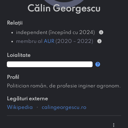
Călin Georgescu
relații
info
independent (începînd cu 2024)
info
membru al
AUR
(2020 – 2022)
loialitate
help
profil
Politician român, de profesie inginer agronom.
legături externe
Wikipedia
calingeorgescu.ro
more_vert