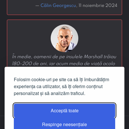
—
Călin Georgescu
, 11 noiembrie 2024
În medie, oamenii de pe insulele Marshall trăiau
180-200 de ani, iar acum media de viață acolo
este de 35-45 de ani din cauza radiațiilor.
Folosim cookie-uri pe site ca să îți îmbunătățim
—
Călin Georgescu
, 24 ianuarie 2024
experiența ca utilizator, să îți oferim conținut
personalizat și să analizăm traficul.
‹
1
›
Acceptă toate
Respinge neesențiale
Despre noi
Contact
Facebook
LinkedIn