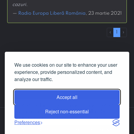
cazuri.
—
Radio Europa Liberă România
, 23 martie 2021
‹
1
›
We use cookies on our site to enhance your user
experience, provide personalized content, and
analyze our traffic.
Accept all
Interface language changed. Page contents
Reject non-essential
(statements, answers etc.) are still in the
About us
Contact us
Facebook
LinkedIn
language in which they were written.
Preferences
© 2019-2026
Dignitas.ro
, a project developed