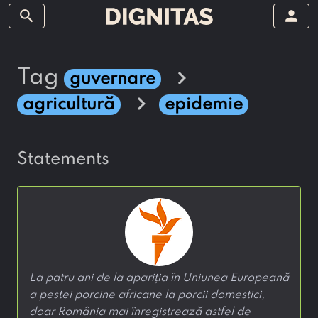
search
person
chevron_right
tag
guvernare
chevron_right
agricultură
epidemie
statements
La patru ani de la apariția în Uniunea Europeană
a pestei porcine africane la porcii domestici,
doar România mai înregistrează astfel de