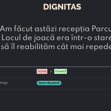
! Locul de joacă era într-o sta
să îl reabilităm cât mai reped
chevron_right
none
mixed
tags
locuri de joacă