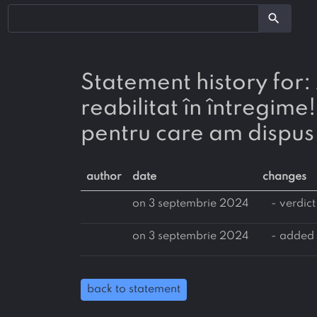
search
Statement history for: Am făcut astăzi recepția Parcului Sălaj, care a fost
reabilitat în întregime
pentru care am dispus 
author
date
changes
on 3 septembrie 2024
- verdict
on 3 septembrie 2024
- added 
back to statement