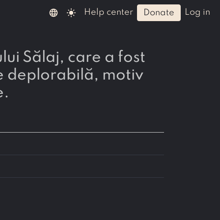
language
light_mode
help center
log in
donate
re deplorabilă, motiv
e.