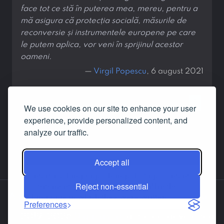
face tot ce stă în puterea mea, mereu, pentru a
mă asigura că protecția socială, măsurile de
reconversie și instrumentele europene pe care
le putem aplica, vor veni în sprijinul acestor
oameni.
—
Virgil Popescu
, 6 august 2021
‹
1
›
We use cookies on our site to enhance your user
experience, provide personalized content, and
analyze our traffic.
Accept all
Interface language changed. Page contents
Reject non-essential
(statements, answers etc.) are still in the
About us
Contact us
Facebook
LinkedIn
language in which they were written.
Preferences
© 2019-2026
Dignitas.ro
, a project developed