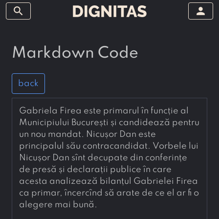
search
person
Markdown Code
back
Gabriela Firea este primarul în funcție al 
Municipiului București și candidează pentru 
un nou mandat. Nicușor Dan este 
principalul său contracandidat. Vorbele lui 
Nicușor Dan sînt decupate din conferințe 
de presă și declarații publice în care 
acesta analizează bilanțul Gabrielei Firea 
ca primar, încercînd să arate de ce el ar fi o 
alegere mai bună.