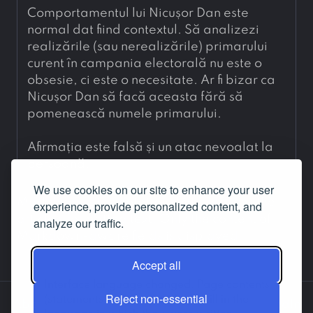
Comportamentul lui Nicușor Dan este 
normal dat fiind contextul. Să analizezi 
realizările (sau nerealizările) primarului 
curent în campania electorală nu este o 
obsesie, ci este o necesitate. Ar fi bizar ca 
Nicușor Dan să facă aceasta fără să 
pomenească numele primarului.
Afirmația este falsă și un atac nevoalat la 
persoană.
We use cookies on our site to enhance your user
Markdown is the notation that produces the
experience, provide personalized content, and
article's formatted text. Only the content of
analyze our traffic.
Markdown-aware fields is displayed.
Accept all
Interface language changed. Page contents
Reject non-essential
(statements, answers etc.) are still in the
About us
Contact us
Facebook
LinkedIn