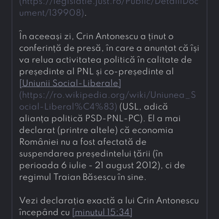
(
https://legislatie.just.ro/Public/DetaliiDoc
ument/139908
)
.
În aceeași zi, Crin Antonescu a ținut o 
conferință de presă, în care a anunțat că își 
va relua activitatea politică în calitate de 
președinte al PNL și co-președinte al 
[
Uniunii Social-Liberale
]
(
https://ro.wikipedia.org/wiki/Uniunea_S
ocial-Liberal%C4%83
)
 (USL, adică 
alianța politică PSD-PNL-PC). El a mai 
declarat (printre altele) că economia 
României nu a fost afectată de 
suspendarea președintelui țării (în 
perioada 6 iulie - 21 august 2012), ci de 
regimul Traian Băsescu în sine.
Vezi declarația exactă a lui Crin Antonescu 
începând cu 
[
minutul 15:34
]