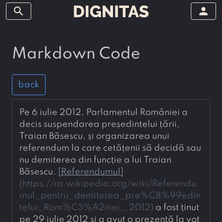
search
person
Markdown Code
back
Pe 6 iulie 2012, Parlamentul României a 
decis suspendarea președintelui țării, 
Traian Băsescu, și organizarea unui 
referendum la care cetățenii să decidă sau 
nu demiterea din funcție a lui Traian 
Băsescu. 
[
Referendumul
]
(
https://ro.wikipedia.org/wiki/Referendu
mul_pentru_demiterea_pre%C8%99edin
telui_Rom%C3%A2niei,_2012
)
 a fost ținut 
pe 29 iulie 2012 și a avut o prezență la vot 