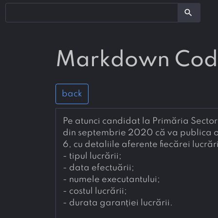
search
Markdown Co
back
Pe atunci candidat la Primăria Sector
din septembrie 2020 că va publica o h
6, cu detaliile aferente fiecărei lucrăr
- 
tipul lucrării;
- 
data efectuării;
- 
numele executantului;
- 
costul lucrării;
- 
durata garanției lucrării.