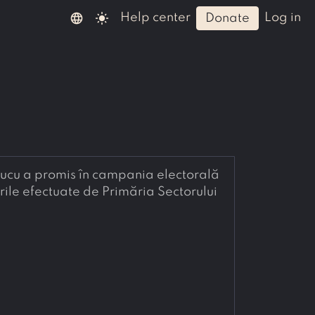
language
light_mode
help center
log in
donate
iucu a promis în campania electorală 
ile efectuate de Primăria Sectorului 