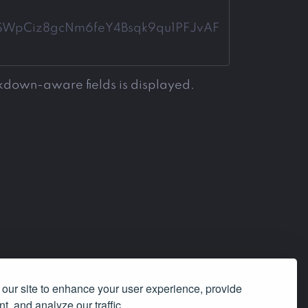
znSWpCiz8gcNm6feY4Bsqk9qu1PFJvAF
rkdown-aware fields is displayed.
our site to enhance your user experience, provide
t, and analyze our traffic.