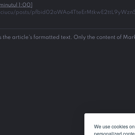
minutul 1:00
]
an.ciucu/posts/pfbid02oWAo4TteErMtkwE2ttL9yW
 the article's formatted text. Only the content of Ma
We use cookies on 
personalized conten