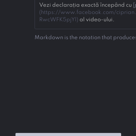
Vezi declarația exactă începând cu 
[
(
https://www.facebook.com/cipri
RwcWFK5pjYl
)
 al video-ului.
Markdown is the notation that produces