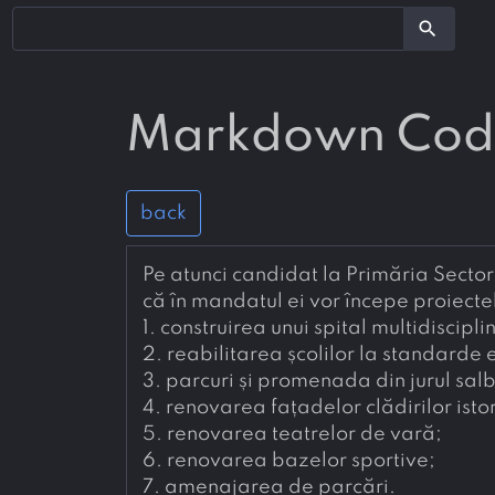
search
Markdown Co
back
Pe atunci candidat la Primăria Sector
1. 
construirea unui spital multidiscipl
2. 
reabilitarea școlilor la standarde
3. 
parcuri și promenada din jurul salb
4. 
renovarea fațadelor clădirilor istor
5. 
renovarea teatrelor de vară;
6. 
renovarea bazelor sportive;
7. 
amenajarea de parcări.