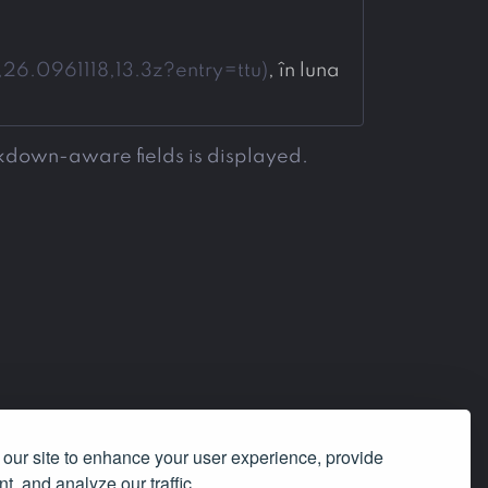
6.0961118,13.3z?entry=ttu
)
, în luna 
rkdown-aware fields is displayed.
our site to enhance your user experience, provide
t, and analyze our traffic.