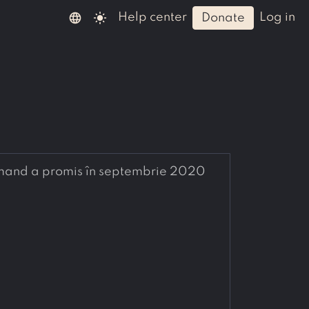
language
light_mode
help center
log in
donate
Armand a promis în septembrie 2020 