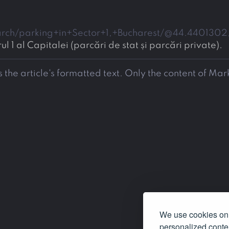
ch/parking+in+Sector+1,+Bucharest/@44.4401302,2
l 1 al Capitalei (parcări de stat și parcări private).
 the article's formatted text. Only the content of Ma
We use cookies on 
personalized conten