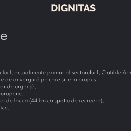
de
ului 1, actualmente primar al sectorului 1, Clotilde 
că în mandatul ei vor începe proiectele de anvergură pe care și le-a propus: 
inar de urgență;
 europene;
ei de lacuri (44 km ca spațiu de recreere);
ice;