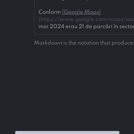
Conform 
[
Google Maps
]
(
https://www.google.com/maps/sear
mai 2024 erau 21 de parcări în sectoru
Markdown is the notation that produces