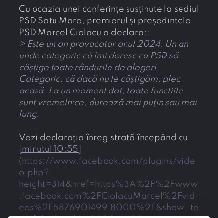
Cu ocazia unei conferințe susținute la sediul 
PSD Satu Mare, premierul și președintele 
PSD Marcel Ciolacu a declarat:
> 
Este un an provocator anul 2024. Un an 
unde categoric că îmi doresc ca PSD să 
câștige toate rândurile de alegeri. 
Categoric, că dacă nu le câștigăm, plec 
acasă. La un moment dat, toate funcțiile 
sunt vremelnice, durează mai puțin sau mai 
lung.
Vezi declarația înregistrată începând cu 
[
minutul 10:55
]
(
https://www.facebook.com/plugins/vide
o.php?
height=314&href=https%3A%2F%2Fwww
.facebook.com%2FCiolacuMarcel%2Fvid
eos%2F687690149918000%2F&show_te