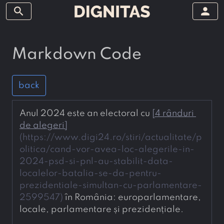
search
person
Markdown Code
back
Anul 2024 este an electoral cu 
[
4 rânduri 
de alegeri
]
(
https://www.digi24.ro/stiri/actualitate/p
olitica/cand-vor-avea-loc-alegerile-in-
2024-psd-si-pnl-au-stabilit-data-
localelor-batalia-se-da-pentru-
prezidentiale-simultan-cu-parlamentare-
2599547
)
 în România: europarlamentare, 
locale, parlamentare și prezidențiale.