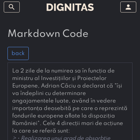
search
person
Markdown Code
back
La 2 zile de la numirea sa în funcția de 
ministru al Investițiilor și Proiectelor 
Europene, Adrian Câciu a declarat că "își 
va îndeplini cu determinare 
angajamentele luate, având în vedere 
importanța deosebită pe care o reprezintă 
fondurile europene aflate la dispoziția 
României". Cele 4 direcții mari de acțiune 
la care se referă sunt:
> 
• Realizarea unui grad de absorbție 