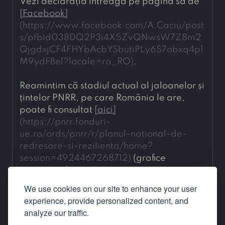
Vezi declarația întreagă pe pagina sa de 
[
Facebook
]
(
https://www.facebook.com/A.Caciu/post
s/pfbid038DQ2P3i4X5ZvQNwsW7Z8m2
QjgdxjCF4FHYbAcbYSbutiPLy6S7obxq4p1
M9ydFBel?locale=ro_RO
)
.
Reamintim că stadiul actual al jaloanelor și 
țintelor PNRR, pe care România le are, 
poate fi consultat 
[
aici
]
(
https://pnrr.fonduri-
ue.ro/ords/pnrr/r/planul-national-de-
redresare-si-rezilienta/home?
session=4924467268712
)
 (grafice 
interactive).
We use cookies on our site to enhance your user
Markdown is the notation that produces the
experience, provide personalized content, and
article's formatted text. Only the content of
analyze our traffic.
Markdown-aware fields is displayed.