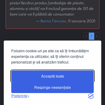
prețul fiecărui produs [ambalaje de plastic,
aluminiu și sticlă] va fi inclusă garanția de 50 de
bani care va fi plătită de consumator.
—
Barna Tánczos
, 11 ianuarie 2021
‹
1
›
Folosim cookie-uri pe site ca să îți îmbunătățim
experiența ca utilizator, să îți oferim conținut
personalizat și să analizăm traficul.
Acceptă toate
Respinge neesențiale
Despre noi
Contact
Facebook
LinkedIn
Preferințe
© 2019-2026
Dignitas.ro
, un proiect