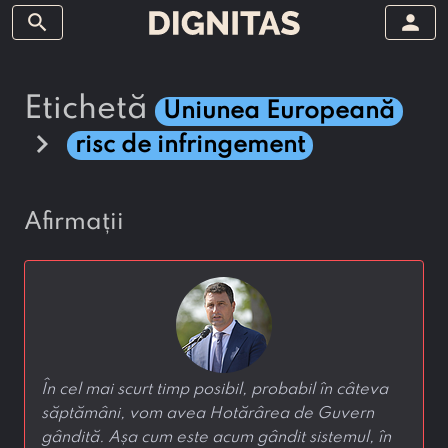
search
person
etichetă
Uniunea Europeană
chevron_right
risc de infringement
afirmații
În cel mai scurt timp posibil, probabil în câteva
săptămâni, vom avea Hotărârea de Guvern
gândită. Așa cum este acum gândit sistemul, în