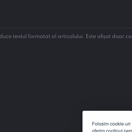
e textul formatat al articolului. Este afișat doar co
Folosim cookie-uri p
oferim conținut pers