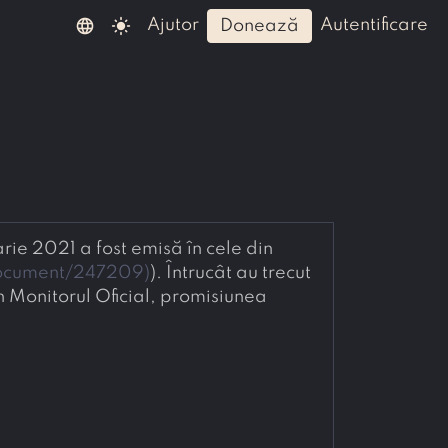
language
light_mode
ajutor
autentificare
donează
 2021 a fost emisă în cele din 
iiDocument/247209
)
). Întrucât au trecut 
Monitorul Oficial, promisiunea 