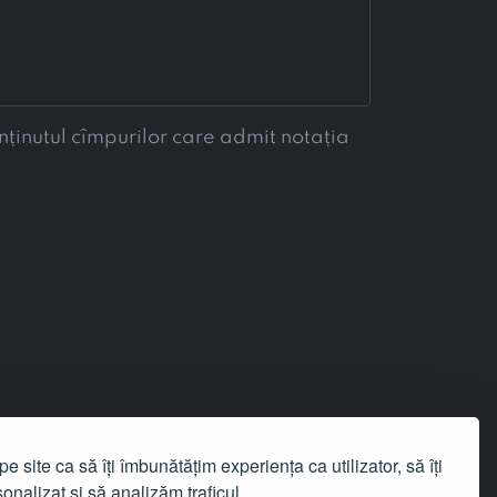
nținutul cîmpurilor care admit notația
e site ca să îți îmbunătățim experiența ca utilizator, să îți
onalizat și să analizăm traficul.