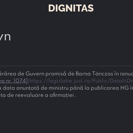
wn
ea de Guvern promisă de Barna Tánczos în ianuarie
a nr. 1074
]
(
https://legislatie.just.ro/Public/Detal
 data anunțată de ministru până la publicarea HG în 
ta de reevaluare a afirmației.