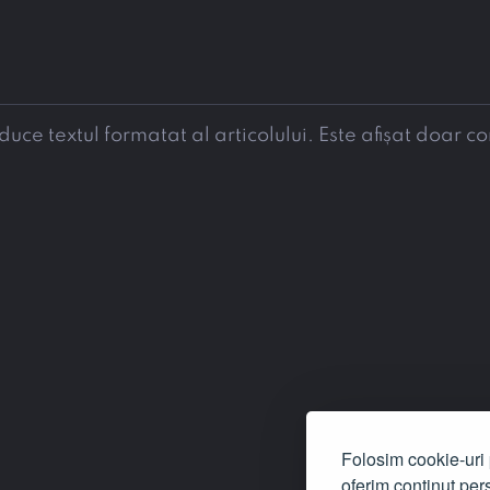
e textul formatat al articolului. Este afișat doar co
Folosim cookie-uri p
oferim conținut pers