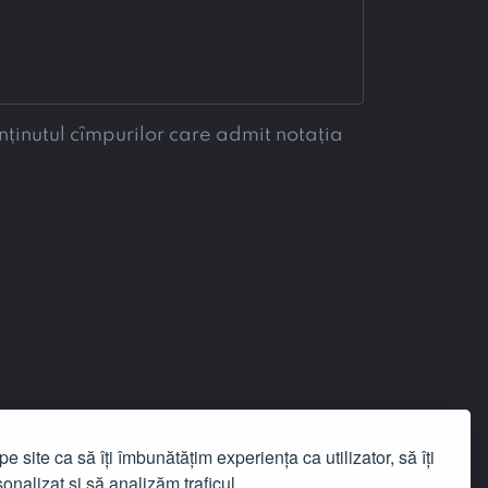
nținutul cîmpurilor care admit notația
e site ca să îți îmbunătățim experiența ca utilizator, să îți
onalizat și să analizăm traficul.