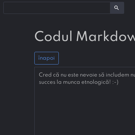
search
Codul Markdo
înapoi
Cred că nu este nevoie să includem num
succes la munca etnologică! :-)