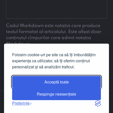
Codul Markdown este notația care produce
textul formatat al articolului. Este afișat doar
conținutul cîmpurilor care admit notația
Markdown.
Folosim cookie-uri pe site ca să îți îmbunătățim
experiența ca utilizator, să îți oferim conținut
personalizat și să analizăm traficul.
Acceptă toate
Respinge neesențiale
Despre noi
Contact
Facebook
LinkedIn
Preferințe
© 2019-2026
Dignitas.ro
, un proiect