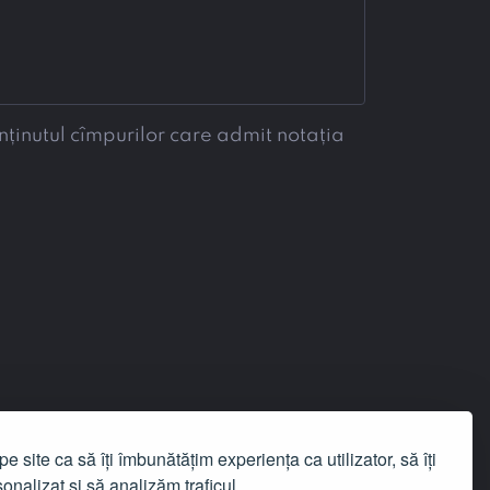
nținutul cîmpurilor care admit notația
e site ca să îți îmbunătățim experiența ca utilizator, să îți
onalizat și să analizăm traficul.