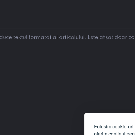
e textul formatat al articolului. Este afișat doar co
Folosim cookie-uri p
oferim conținut pers