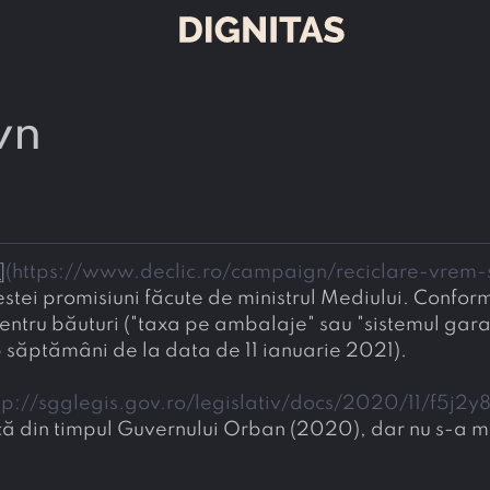
wn
]
(
https://www.declic.ro/campaign/reciclare-vrem-
stei promisiuni făcute de ministrul Mediului. Conform
tru băuturi ("taxa pe ambalaje" sau "sistemul garanț
 săptămâni de la data de 11 ianuarie 2021).
tp://sgglegis.gov.ro/legislativ/docs/2020/11/f5j2
că din timpul Guvernului Orban (2020), dar nu s-a ma