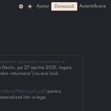
language
light_mode
ajutor
autentificare
donează
sistemul-garantie-returnare-a-
 Declic, pe 27 aprilie 2021, legea 
ie-returnare") nu era încă 
y8c16kxd79tbmqs4.pdf
)
 pentru 
terializat într-o lege.