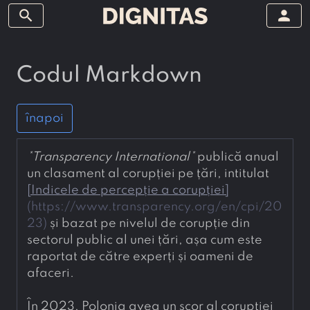
search
person
Codul Markdown
înapoi
*
Transparency International
*
 publică anual 
un clasament al corupției pe țări, intitulat 
[
Indicele de percepție a corupției
]
(
https://www.transparency.org/en/cpi/20
23
)
 și bazat pe nivelul de corupție din 
sectorul public al unei țări, așa cum este 
raportat de către experți și oameni de 
afaceri.
În 2023, Polonia avea un scor al corupției 