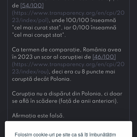
de 
[
54/100
]
(
https://www.transparency.org/en/cpi/20
23/index/pol
)
, unde 100/100 înseamnă 
"cel mai curat stat", iar 0/100 înseamnă 
"cel mai corupt stat".
Ca termen de comparație, România avea 
în 2023 un scor al corupției de 
[
46/100
]
(
https://www.transparency.org/en/cpi/20
23/index/rou
)
, deci era cu 8 puncte mai 
coruptă decât Polonia.
Corupția nu a dispărut din Polonia, ci doar 
se află în scădere (față de anii anteriori). 
Afirmația este falsă.
Codul Markdown este notația care produce
Folosim cookie-uri pe site ca să îți îmbunătățim