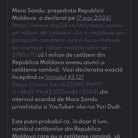
Maia Sandu, președinta Republicii 
Moldova, a declarat pe 
[
7 mai 2024
]
(
https://www.digi24.ro/stiri/maia-sandu-
un-milion-de-cetateni-din-r-moldova-au-
pasaport-romanesc-acest-lucru-trebuie-
sa-scurteze-calea-noastra-spre-ue-
2785671
)
 că 1 milion de cetățeni din 
Republica Moldova aveau atunci și 
cetățenie română. Vezi declarația exactă 
începând cu 
[
minutul 43:12
]
(
https://youtu.be/cb35OPC9HFI?
si=4bqY-Ptu42J07evx&t=2592
)
 din 
interviul acordat de Maia Sandu 
jurnalistului și YouTuber-ului rus Yuri Dudi.
Este puțin probabil ca, în doar 6 luni, 
numărul cetățenilor din Republica 
Moldova care au și cetățenie română, să 