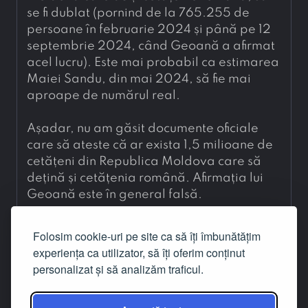
se fi dublat (pornind de la 765.255 de 
persoane în februarie 2024 și până pe 12 
septembrie 2024, când Geoană a afirmat 
acel lucru). Este mai probabil ca estimarea 
Maiei Sandu, din mai 2024, să fie mai 
aproape de numărul real.
Așadar, nu am găsit documente oficiale 
care să ateste că ar exista 1,5 milioane de 
cetățeni din Republica Moldova care să 
dețină și cetățenia română. Afirmația lui 
Geoană este în general falsă.
Codul Markdown este notația care produce
Folosim cookie-uri pe site ca să îți îmbunătățim
textul formatat al articolului. Este afișat doar
experiența ca utilizator, să îți oferim conținut
conținutul cîmpurilor care admit notația
personalizat și să analizăm traficul.
Markdown.