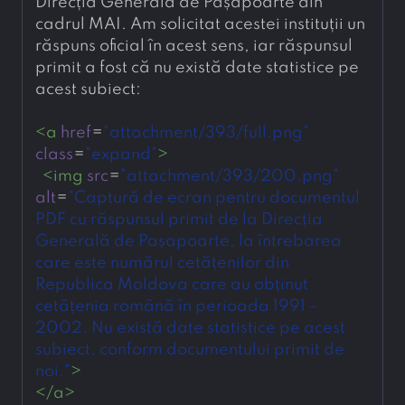
Direcția Generală de Pașapoarte din 
cadrul MAI. Am solicitat acestei instituții un 
răspuns oficial în acest sens, iar răspunsul 
primit a fost că nu există date statistice pe 
acest subiect:
<
a
href
=
"attachment/393/full.png"
class
=
"expand"
>
<
img
src
=
"attachment/393/200.png"
alt
=
"Captură de ecran pentru documentul 
PDF cu răspunsul primit de la Direcția 
Generală de Pașapoarte, la întrebarea 
care este numărul cetățenilor din 
Republica Moldova care au obținut 
cetățenia română în perioada 1991 - 
2002. Nu există date statistice pe acest 
subiect, conform documentului primit de 
noi."
>
</
a
>