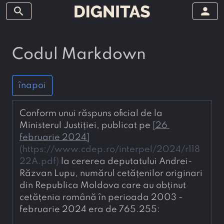
search
person
Codul Markdown
înapoi
Conform unui răspuns oficial de la 
Ministerul Justiției, publicat pe 
[
26 
februarie 2024
]
(
https://www.cdep.ro/interpel/2024/r118
22A.pdf
)
 la cererea deputatului Andrei-
Răzvan Lupu, numărul cetățenilor originari 
din Republica Moldova care au obținut 
cetățenia română în perioada 2003 - 
februarie 2024 era de 765.255: