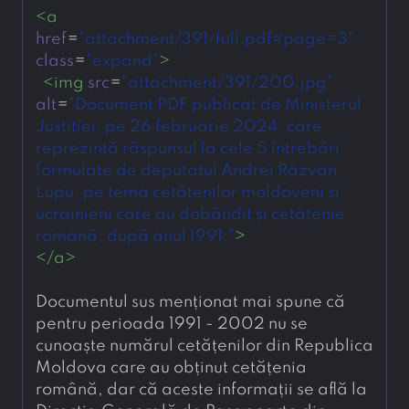
<
a
href
=
"attachment/391/full.pdf#page=3"
class
=
"expand"
>
<
img
src
=
"attachment/391/200.jpg"
alt
=
"Document PDF publicat de Ministerul 
Justiției, pe 26 februarie 2024, care 
reprezintă răspunsul la cele 5 întrebări 
formulate de deputatul Andrei Răzvan 
Lupu, pe tema cetățenilor moldoveni și 
ucrainieni care au dobândit și cetățenie 
română, după anul 1991."
>
</
a
>
Documentul sus menționat mai spune că 
pentru perioada 1991 - 2002 nu se 
cunoaște numărul cetățenilor din Republica 
Moldova care au obținut cetățenia 
română, dar că aceste informații se află la 