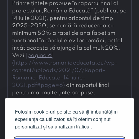
Printre țintele propuse în raportul final al 
proiectului „România Educată” (publicat pe 
14 iulie 2021), pentru orizontul de timp 
2025-2030, se numără reducerea cu 
minimum 50% a ratei de analfabetism 
funcțional în rândul elevilor români, astfel 
încât aceasta să ajungă la cel mult 20%. 
Vezi 
[
pagina 6
]
(
https://www.romaniaeducata.eu/wp-
content/uploads/2021/07/Raport-
Romania-Educata-14-iulie-
2021.pdf#page=6
)
 din raportul final 
pentru mai multe ținte propuse.
Codul Markdown este notația care produce
Folosim cookie-uri pe site ca să îți îmbunătățim
textul formatat al articolului. Este afișat doar
experiența ca utilizator, să îți oferim conținut
conținutul cîmpurilor care admit notația
personalizat și să analizăm traficul.
Markdown.