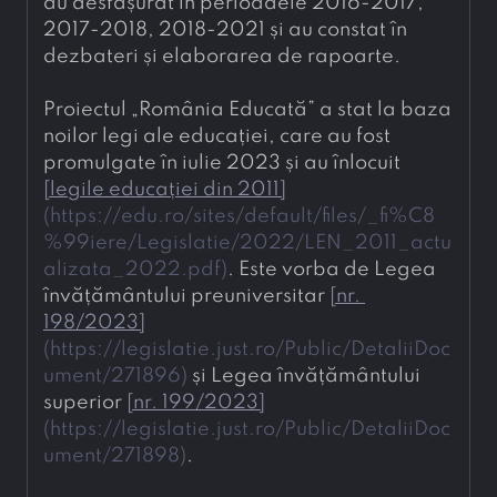
au desfășurat în perioadele 2016-2017, 
2017-2018, 2018-2021 și au constat în 
dezbateri și elaborarea de rapoarte.
Proiectul „România Educată” a stat la baza 
noilor legi ale educației, care au fost 
promulgate în iulie 2023 și au înlocuit 
[
legile educației din 2011
]
(
https://edu.ro/sites/default/files/_fi%C8
%99iere/Legislatie/2022/LEN_2011_actu
alizata_2022.pdf
)
. Este vorba de Legea 
învățământului preuniversitar 
[
nr. 
198/2023
]
(
https://legislatie.just.ro/Public/DetaliiDoc
ument/271896
)
 și Legea învățământului 
superior 
[
nr. 199/2023
]
(
https://legislatie.just.ro/Public/DetaliiDoc
ument/271898
)
.