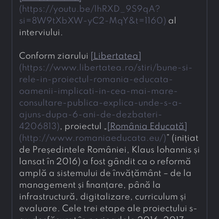
(
https://youtu.be/lhRXD_9S9qA?
si=8W9tXbXW-yC2-MqY&t=1160
)
 al 
interviului.
Conform ziarului 
[
Libertatea
]
(
https://www.libertatea.ro/stiri/bune-si-
rele-in-proiectul-romania-educata-
oamenii-implicati-in-cea-mai-mare-
consultare-publica-explica-unde-s-a-
ajuns-dupa-6-ani-de-dezbateri-
4206813
)
, proiectul „
[
România Educată
]
(
http://www.romaniaeducata.eu/
)
” (inițiat 
de Președintele României, Klaus Iohannis și 
lansat în 2016) a fost gândit ca o reformă 
amplă a sistemului de învățământ – de la 
management și finanțare, până la 
infrastructură, digitalizare, curriculum și 
evaluare. Cele trei etape ale proiectului s-