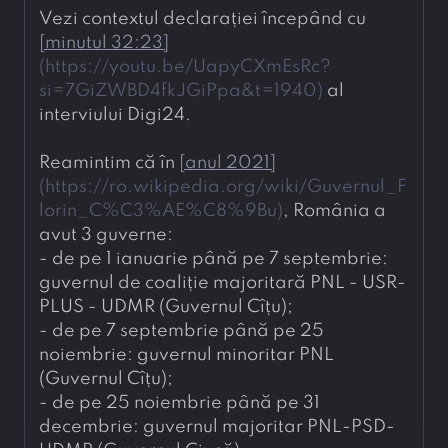
Vezi contextul declarației începând cu 
[
minutul 32:23
]
(
https://youtu.be/UapyCXmEsRc?
si=7GiZWBD4fkJGiPpa&t=1940
)
 al 
interviului Digi24.
Reamintim că în 
[
anul 2021
]
(
https://ro.wikipedia.org/wiki/Guvernul_F
lorin_C%C3%AE%C8%9Bu
)
, România a 
avut 3 guverne:
- 
de pe 1 ianuarie până pe 7 septembrie: 
guvernul de coaliție majoritară PNL - USR-
PLUS - UDMR (Guvernul Cîțu);
- 
de pe 7 septembrie până pe 25 
noiembrie: guvernul minoritar PNL 
(Guvernul Cîțu);
- 
de pe 25 noiembrie până pe 31 
decembrie: guvernul majoritar PNL-PSD-