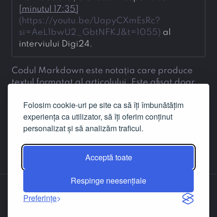
[
minutul 17:35
]
(
https://youtu.be/UapyCXmEsRc?
si=AeL1bwU2_GbtNFKJ&t=1055
)
 al 
interviului Digi24.
Codul Markdown este notația care produce
textul formatat al articolului. Este afișat doar
conținutul cîmpurilor care admit notația
Folosim cookie-uri pe site ca să îți îmbunătățim
Markdown.
experiența ca utilizator, să îți oferim conținut
personalizat și să analizăm traficul.
Acceptă toate
Respinge neesențiale
Despre noi
Contact
Facebook
LinkedIn
Preferințe
© 2019-2026
Dignitas.ro
, un proiect