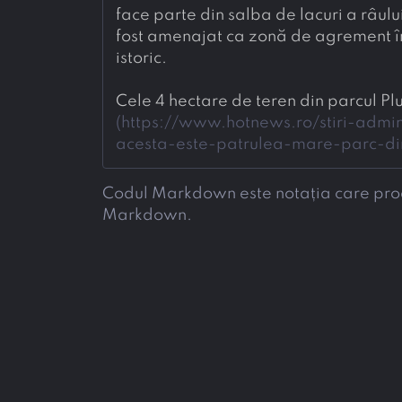
face parte din salba de lacuri a râulu
fost amenajat ca zonă de agrement în 
istoric.
Cele 4 hectare de teren din parcul P
(
https://www.hotnews.ro/stiri-admi
acesta-este-patrulea-mare-parc-din
Codul Markdown este notația care produc
Markdown.