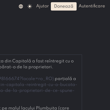
language
light_mode
ajutor
autentificare
donează
 din Capitală a fost reîntregit cu o 
bucată de 4 hectare de spațiu verde retrocedată, pe care Primăria Sectorului 2 a răscumpărat-o de la proprietari. 
98166674?locale=ro_RO
)
 parțială a 
n-capitala-reintregit-cu-o-bucata-
o-de-la-proprietari-de-ce-spune-
t pe malul lacului Plumbuita (care 