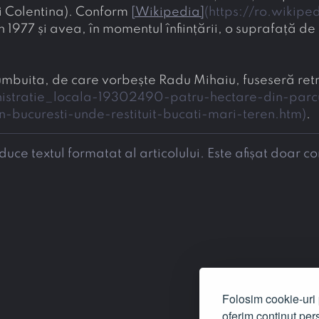
i Colentina). Conform 
[
Wikipedia
]
(
https://ro.wikipe
1977 și avea, în momentul înființării, o suprafață de
lumbuita, de care vorbește Radu Mihaiu, fuseseră ret
nistratie_locala-19302490-patru-hectare-din-parc
-bucuresti-unde-restituit-bucati-mari-teren.htm
)
.
e textul formatat al articolului. Este afișat doar co
Folosim cookie-uri p
oferim conținut pers