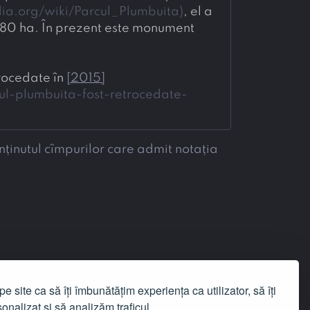
dia.org/wiki/Parcul_Plumbuita
)
, el a 
 80 ha. În prezent este monument 
rocedate în 
[
2015
]
ul-plumbuita-fost-retrocedate-
nținutul cîmpurilor care admit notația
e site ca să îți îmbunătățim experiența ca utilizator, să îți
onalizat și să analizăm traficul.