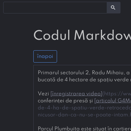
search
Codul Markdo
înapoi
Primarul sectorului 2, Radu Mihaiu, a 
Vezi 
[
înregistrarea video
]
(
https://w
conferinței de presă și 
[
articolul G4
de-4-ha-de-spatiu-verde-retroceda
nicusor-dan-ca-nu-se-poate-intam.
Parcul Plumbuita este situat în cartier