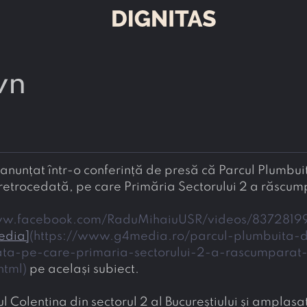
wn
anunțat într-o conferință de presă că Parcul Plumbuita
ww.facebook.com/RaduMihaiuUSR/videos/8372819
Media
]
(
https://www.g4media.ro/parcul-plumbuita-di
ta-pe-care-primaria-sectorului-2-a-rascumparat-
html
)
 pe același subiect.
ul Colentina din sectorul 2 al Bucureștiului și amplasa