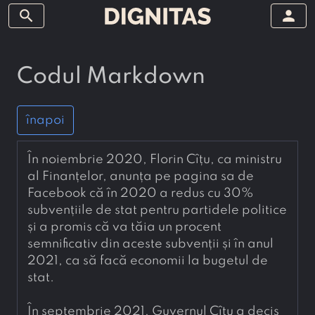
search
person
Codul Markdown
înapoi
În noiembrie 2020, Florin Cîțu, ca ministru 
al Finanțelor, anunța pe pagina sa de 
Facebook că în 2020 a redus cu 30% 
subvențiile de stat pentru partidele politice 
și a promis că va tăia un procent 
semnificativ din aceste subvenții și în anul 
2021, ca să facă economii la bugetul de 
stat.
În septembrie 2021, Guvernul Cîțu a decis 