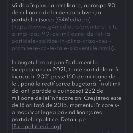
să dea în plus, la rectificare, aproape 90 
de milioane de lei pentru subvenția 
partidelor (sursa 
[
G4Media.ro
]
(
https://www.g4media.ro/premierul-citu-
a-mai-dat-90-de-milioane-de-lei-la-
partidele-politice-in-plina-criza-desi-
promisese-ca-le-taie-subventiile.html
)
).
În bugetul trecut prin Parlament la 
începutul anului 2021, toate partidele ar fi 
încasat în 2021 peste 160 de milioane de 
lei, până la rectificarea bugetară. În ultimii 
doi ani, partidele au încasat 252 de 
milioane de lei în fiecare an. Creșterea este 
de 18 ori față de 2015, momentul în care s-
a modificat legea privind finanțarea 
partidelor politice. Detalii pe 
[
EuropaLiberă.org
]